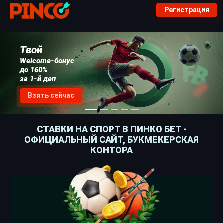
Регистрация
Твой
Welcome-бонус
до 160%
за 1-й деп
Взять сейчас
СТАВКИ НА СПОРТ В ПИНКО БЕТ -
ОФИЦИАЛЬНЫЙ САЙТ, БУКМЕКЕРСКАЯ
КОНТОРА