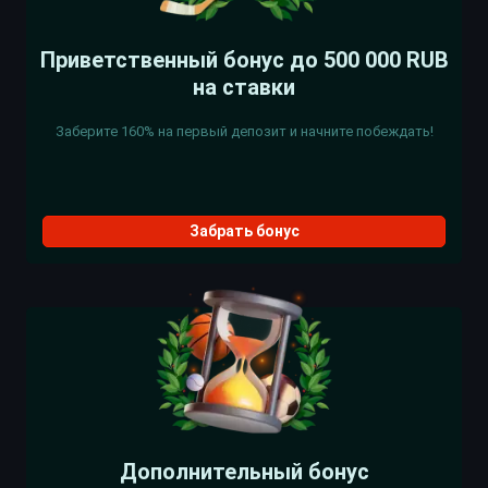
Приветственный бонус до 500 000 RUB
на ставки
Заберите 160% на первый депозит и начните побеждать!
Забрать бонус
Дополнительный бонус