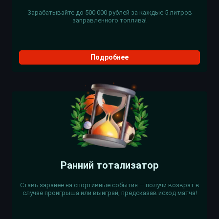
Зарабатывайте до 500 000 рублей за каждые 5 литров
заправленного топлива!
Подробнее
Ранний тотализатор
Ставь заранее на спортивные события — получи возврат в
случае проигрыша или выиграй, предсказав исход матча!